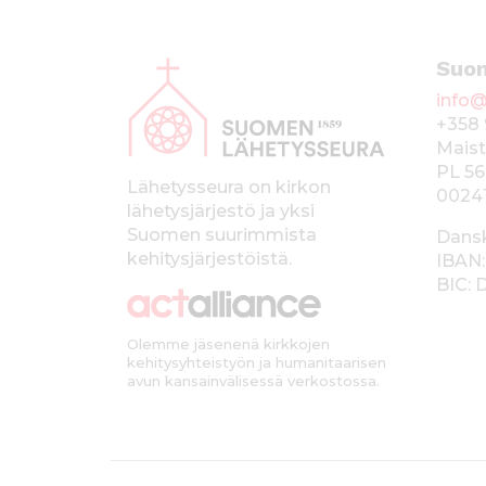
A
Suo
l
info@
a
+358 
p
Maist
PL 56
a
Lähetysseura on kirkon
0024
lähetysjärjestö ja yksi
l
Suomen suurimmista
Dans
k
kehitysjärjestöistä.
IBAN:
BIC:
k
i
Olemme jäsenenä kirkkojen
kehitysyhteistyön ja humanitaarisen
avun kansainvälisessä verkostossa.