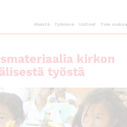
Meistä
Työmme
Uutiset
Tule muka
smateriaalia kirkon
älisestä työstä