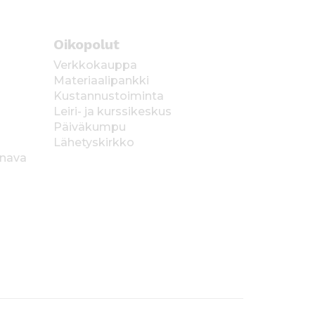
Oikopolut
Verkkokauppa
Materiaalipankki
Kustannustoiminta
Leiri- ja kurssikeskus
Päiväkumpu
Lähetyskirkko
anava