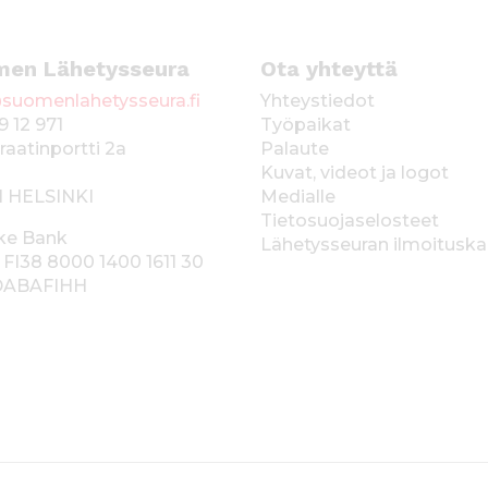
men Lähetysseura
Ota yhteyttä
suomenlahetysseura.fi
Yhteystiedot
9 12 971
Työpaikat
raatinportti 2a
Palaute
Kuvat, videot ja logot
1 HELSINKI
Medialle
Tietosuojaselosteet
ke Bank
Lähetysseuran ilmoitusk
 FI38 8000 1400 1611 30
 DABAFIHH