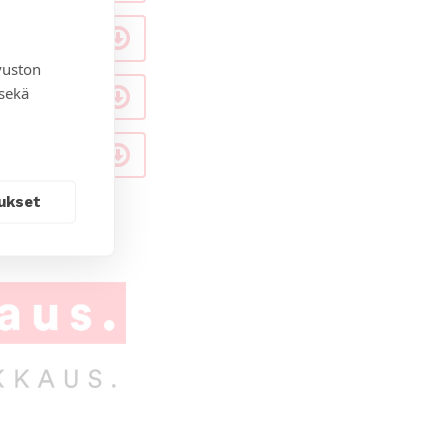
vuston
 sekä
ukset