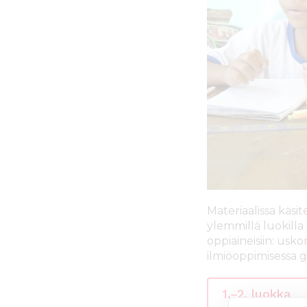
ö
n
Materiaalissa käsit
ylemmillä luokilla
oppiaineisiin: usk
ilmiöoppimisessa 
1.–2. luokka