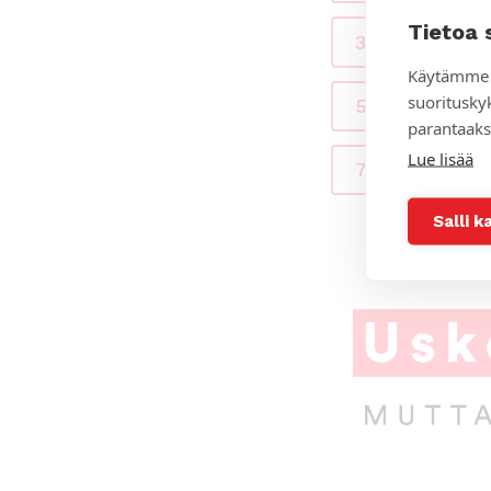
Tietoa 
3.–4. luokka
Käytämme 
suoritusky
5.–6. luokka
parantaaks
Lue lisää
7.–9. luokka
Salli k