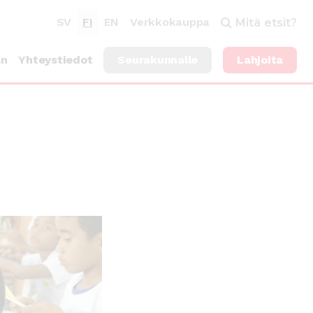
SV
FI
EN
Verkkokauppa
Mitä etsit?
an
Yhteystiedot
Seurakunnalle
Lahjoita