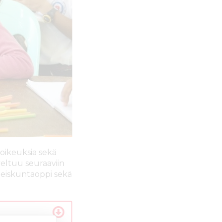
 oikeuksia sekä
veltuu seuraaviin
hteiskuntaoppi sekä