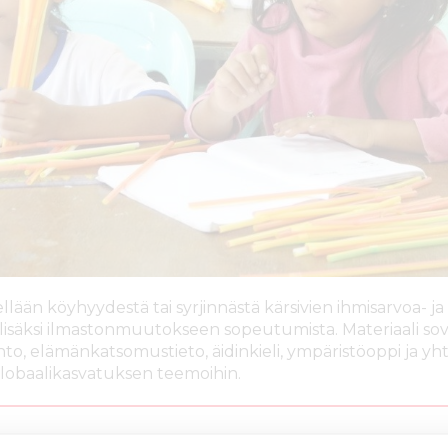
ellään köyhyydestä tai syrjinnästä kärsivien ihmisarvoa- ja
 lisäksi ilmastonmuutokseen sopeutumista. Materiaali so
onto, elämänkatsomustieto, äidinkieli, ympäristöoppi ja y
globaalikasvatuksen teemoihin.