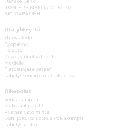
Danske Bank
IBAN: FI38 8000 1400 1611 30
BIC: DABAFIHH
Ota yhteyttä
Yhteystiedot
Työpaikat
Palaute
Kuvat, videot ja logot
Medialle
Tietosuojaselosteet
Lähetysseuran ilmoituskanava
Oikopolut
Verkkokauppa
Materiaalipankki
Kustannustoiminta
Leiri- ja kurssikeskus Päiväkumpu
Lähetyskirkko