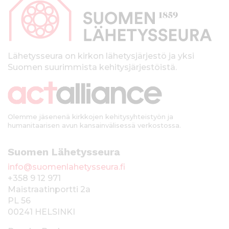
p
a
l
k
Lähetysseura on kirkon lähetysjärjestö ja yksi
Suomen suurimmista kehitysjärjestöistä.
k
i
Olemme jäsenenä kirkkojen kehitysyhteistyön ja
humanitaarisen avun kansainvälisessä verkostossa.
Suomen Lähetysseura
info@suomenlahetysseura.fi
+358 9 12 971
Maistraatinportti 2a
PL 56
00241 HELSINKI