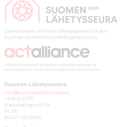
p
a
l
k
Lähetysseura on kirkon lähetysjärjestö ja yksi
Suomen suurimmista kehitysjärjestöistä.
k
i
Olemme jäsenenä kirkkojen kehitysyhteistyön ja
humanitaarisen avun kansainvälisessä verkostossa.
Suomen Lähetysseura
info@suomenlahetysseura.fi
+358 9 12 971
Maistraatinportti 2a
PL 56
00241 HELSINKI