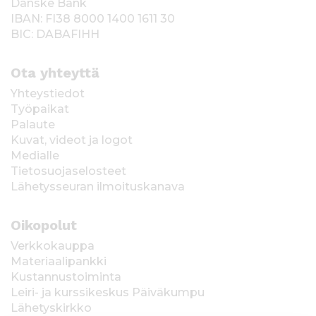
Danske Bank
IBAN: FI38 8000 1400 1611 30
BIC: DABAFIHH
Ota yhteyttä
Yhteystiedot
Työpaikat
Palaute
Kuvat, videot ja logot
Medialle
Tietosuojaselosteet
Lähetysseuran ilmoituskanava
Oikopolut
Verkkokauppa
Materiaalipankki
Kustannustoiminta
Leiri- ja kurssikeskus Päiväkumpu
Lähetyskirkko