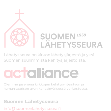
A
l
a
p
a
l
k
Lähetysseura on kirkon lähetysjärjestö ja yksi
Suomen suurimmista kehitysjärjestöistä.
k
i
Olemme jäsenenä kirkkojen kehitysyhteistyön ja
humanitaarisen avun kansainvälisessä verkostossa.
Suomen Lähetysseura
info@suomenlahetysseura.fi