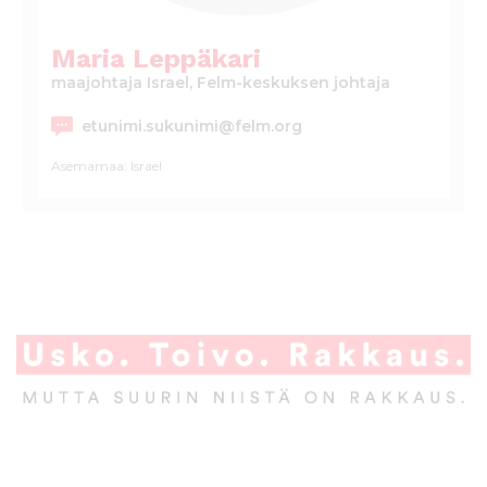
l
t
Maria Leppäkari
ö
maajohtaja Israel, Felm-keskuksen johtaja
ö
n
etunimi.sukunimi@felm.org
Asemamaa: Israel