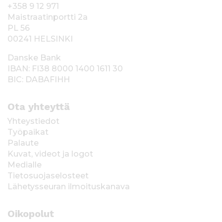
+358 9 12 971
Maistraatinportti 2a
PL 56
00241 HELSINKI
Danske Bank
IBAN: FI38 8000 1400 1611 30
BIC: DABAFIHH
Ota yhteyttä
Yhteystiedot
Työpaikat
Palaute
Kuvat, videot ja logot
Medialle
Tietosuojaselosteet
Lähetysseuran ilmoituskanava
Oikopolut